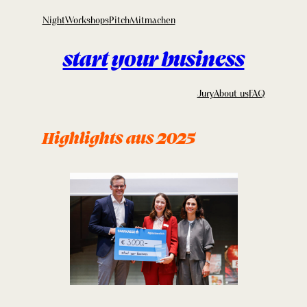
Zum
Night
Workshops
Pitch
Mitmachen
Inhalt
springen
start your business
Jury
About us
FAQ
Highlights aus 2025