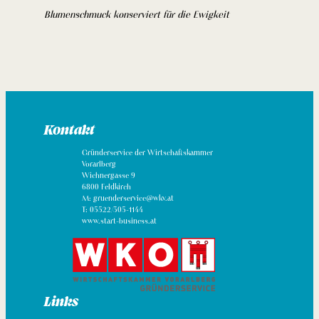
Blumenschmuck konserviert für die Ewigkeit
Kontakt
Gründerservice der Wirtschaftskammer
Vorarlberg
Wichnergasse 9
6800 Feldkirch
M: gruenderservice@wkv.at
T: 05522/305-1144
www.start-business.at
Links