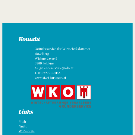
Kontakt
Gründerservice der Wirtschaftskammer
Vorarlberg
Wichnergasse 9
6800 Feldkirch
M: gruenderservice@wkv.at
T: 05522/305-1144
www.start-business.at
Links
Pitch
Night
Workshops