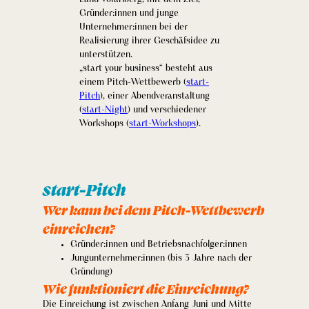
Gründer:innen und junge
Unternehmer:innen bei der
Realisierung ihrer Geschäfsidee zu
unterstützen.
„start your business“ besteht aus
einem Pitch-Wettbewerb (
start-
Pitch
), einer Abendveranstaltung
(
start-Night
) und verschiedener
Workshops (
start-Workshops
).
start-Pitch
Wer kann bei dem Pitch-Wettbewerb
einreichen?
Gründer:innen und Betriebsnachfolger:innen
Jungunternehmer:innen (bis 3 Jahre nach der
Gründung)
Wie funktioniert die Einreichung?
Die Einreichung ist zwischen Anfang Juni und Mitte