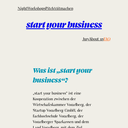
Zum
Night
Workshops
Pitch
Mitmachen
Inhalt
springen
start your business
Jury
About us
FAQ
Was ist „start your
business“?
„start your business“ ist eine
Kooperation zwischen der
Wirtschaftskammer Vorarlberg, der
Startup Vorarlberg GmbH, der
Fachhochschule Vorarlberg, der
Vorarlberger Sparkassen und dem
Land Vorarlberg, mit dem Ziel,